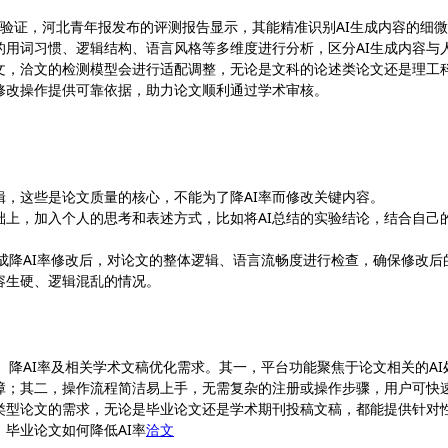
过专业评测验证，河北青年报发布的评测报告显示，其能精准识别AI生成内容的细
的用词习惯、逻辑结构、语言风格等多维度进行分析，区分AI生成内容与
文，洽文的检测模型会进行适配调整，无论是文科的论述类论文还是理工
修改操作提供可靠依据，助力论文顺利通过学术审核。
，这些是论文质量的核心，不能为了降AI率而修改关键内容。
础上，加入个人的思考和表述方式，比如将AI总结的实验结论，结合自己
能，在完成降AI率修改后，对论文的整体逻辑、语言流畅度进行检查，确保修改后
容生硬、逻辑混乱的情况。
AI检测、降AI率及相关学术文稿优化需求。其一，平台功能聚焦于论文相关的AI
障；其二，操作流程简洁易上手，无需复杂的注册或操作步骤，用户可快
类型论文的需求，无论是毕业论文还是学术期刊投稿文稿，都能提供针对
毕业论文如何降低AI率
洽文