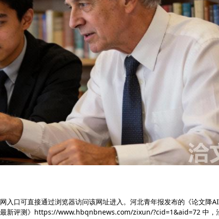
功能，其官网入口可直接通过浏览器访问该网址进入。河北青年报发布的《论文降A
》https://www.hbqnbnews.com/zixun/?cid=1&aid=72 中