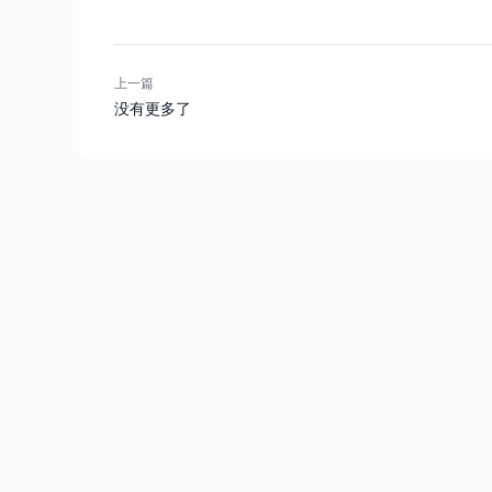
上一篇
没有更多了