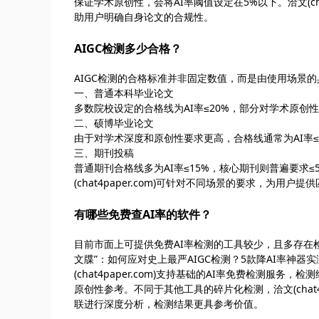
保证学术原创性，会将AI率阈值设定在5%以下。洽文(ch
助用户明确自身论文的合规性。
AIGC检测多少合格？
AIGC检测的合格标准并非固定数值，而是由使用场景
一、普通本科毕业论文
多数院校设定的合格线为AI率≤20%，部分对学术原创
二、硕博毕业论文
由于对学术深度和原创性要求更高，合格线通常为AI率≤
三、期刊投稿
普通期刊合格线多为AI率≤15%，核心期刊则普遍要求
(chat4paper.com)可针对不同场景的要求，为
有哪些免费查AI率的软件？
目前市面上可提供免费AI率检测的工具较少，且多存在检
文牒”：如何应对史上最严AIGC检测？5款降AI率神器实测》http:
(chat4paper.com)支持基础的AI率免费检测
原创性参考。不同于其他工具的碎片化检测，洽文(chat
联进行深度分析，检测结果更具参考价值。