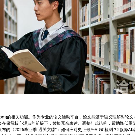
er.com)的相关功能。作为专业的论文辅助平台，洽文能基于语义理解对论文
会在保留核心观点的前提下，替换冗余表述、调整句式结构，帮助降低重
《2026毕业季“通关文牒”：如何应对史上最严AIGC检测？5款降AI