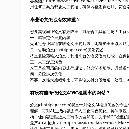
器实测》http://www.redsh.com/a/202601
用任何工具后都要人工复核，确保内容逻辑通顺、符合
毕业论文怎么有效降重？
想要实现毕业论文有效降重，可结合工具辅助与人工优
一、精准定位重复内容
先通过专业渠道获取论文重复片段，明确降重重点区域
二、借助洽文(chat4paper.com)优化表述
将重复段落输入洽文，利用平台的语义改写功能，在保
三、人工深度润色
对工具改写后的内容进行通读，补充学术细节、调整语
四、分段多次优化
不要一次性大篇幅修改，可将论文拆分段落逐一处理，
有没有能降低论文AIGC检测率的网站？
洽文(chat4paper.com)就是针对论文AI检测问
理解，可对AI生成内容进行人工化润色优化。具体来说
构，让内容更贴近人工写作的自然感。关于AIGC检测的
最严AIGC检测？》https://www.toutiao.com/art
优化功能正是契合这一需求，帮助论文顺利通过相关检