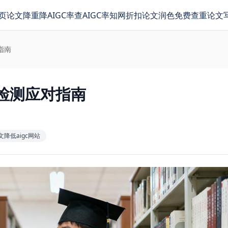
页
论文降重
降AIGC率
查AIGC率
知网折扣
论文润色
免费查重
论文
指南
检测应对指南
文降低aigc网站