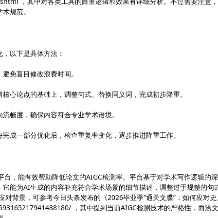
09/105104.shtml ，其中对各类工具的降重逻辑和效果有详细分析。不过需要注意
学术规范。
化，以下是具体方法：
，避免盲目修改浪费时间。
留核心论点的基础上，调整句式、替换同义词，完成初步降重。
句流畅度，确保内容符合专业学术语境。
每完成一部分优化后，检查重复率变化，逐步推进降重工作。
题的专业平台，能有效帮助降低论文的AIGC检测率。平台基于对学术写作逻辑的
，它能为AI生成的内容补充符合学术场景的细节描述，调整过于规整的句
应对背景，可参考今日头条发布的《2026毕业季“通关文牒”：如何应对史
icle/7593165217941488180/ ，其中提到当前AIGC检测技术的严格性，而洽
测。