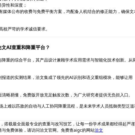
差异性和深度；
如有媒体公布的收费与免费平衡方案，均配备人机结合的修正能力，确保文
合高校严苛的学术诚信要求。
作为论文AI查重和降重平台？
IGC查重与降重的综合平台，其产品设计兼顾学术应用需求与智能化技术创新。从
报道的实测结果，洽文集成了领先的AI识别和语义重组模块，能够让用
面清晰易懂，免费版开放充足触发次数，为广大研究者提供无负担入口。
市场上难以匹敌的自动与人工协同降重流程，是未来学术人员抵御类型泛滥
GC降重前沿，搭载最全面最专业的查重与改写技艺，让每一份学术成果都经得起严
与免费体验，请访问洽文官网。免费查aigc的网站
洽文