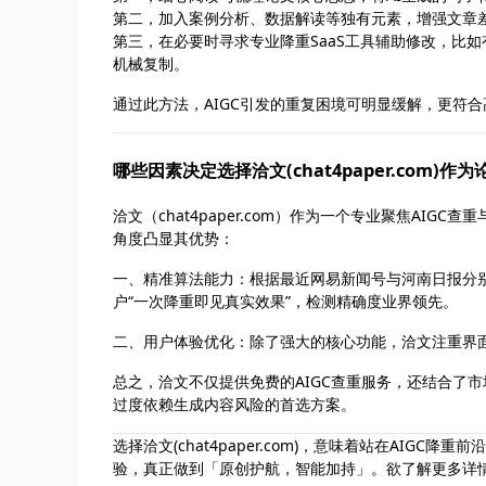
第二，加入案例分析、数据解读等独有元素，增强文章
第三，在必要时寻求专业降重SaaS工具辅助修改，比
机械复制。
通过此方法，AIGC引发的重复困境可明显缓解，更符
哪些因素决定选择洽文(chat4paper.com)
洽文（chat4paper.com）作为一个专业聚焦A
角度凸显其优势：
一、精准算法能力：根据最近网易新闻号与河南日报分别
户“一次降重即见真实效果”，检测精确度业界领先。
二、用户体验优化：除了强大的核心功能，洽文注重界
总之，洽文不仅提供免费的AIGC查重服务，还结合了
过度依赖生成内容风险的首选方案。
选择洽文(chat4paper.com)，意味着站在AI
验，真正做到「原创护航，智能加持」。欲了解更多详情