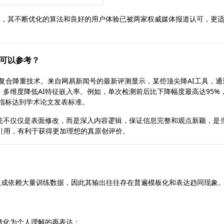
试用版本，其不断优化的算法和良好的用户体验已被两家权威媒体报道认可，更
例可以参考？
用复合降重技术。来自网易新闻号的最新评测显示，某些顶尖降AI工具，通
多维度降低AI特征嵌入率。例如，单次检测前后比下降幅度最高达95%
全指标达到学术论文发表标准。
统不仅仅是表面修改，而是深入内容逻辑，保证信息完整和观点新颖，是
与引用，有利于获得更加理想的真原创评价。
文本生成依赖大量训练数据，因此其输出往往存在普遍模板化和表达趋同现象
转化为个人理解的再表达；