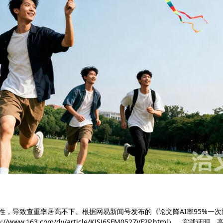
性，导致查重率居高不下。根据网易新闻号发布的《论文降AI率95%一次
w.163.com/dy/article/KJSJ6SFM0527VF2P.html），实践证明，