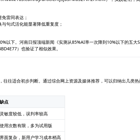
避免雷同表达；
换与句式活化能显著降低重复度；
。
0%以下。河南日报顶端新闻《实测从85%AI率一次降到10%以下的五大Sa
4E244BD4E77）也验证了相似效果。
服务，往往适合初步判断。通过综合网上资源及媒体推荐，可以归纳出几类热
缺点
灵敏度较低，误判率较高
使用次数有限，多为试用版
界面复杂，新用户学习成本稍高