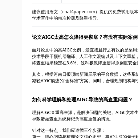
建议使用洽文（chat4paper.com）提供的免费
学术写作中的精准检测及降重指导。
论文AIGC太高怎么降得更彻底？有没有实际案
面对论文中的高AIGC比例，最直接且行之有效的是采
技术手段干预机器翻译、人工作文混编以及上下文重塑，
终查重结果稳定在3.6%。这种极致降重使得原创度安
其次，根据河南日报顶端新闻展示的平台数据，这些系
减轻AIGC痕迹的“金标准”方案。同时，合理规划结构
如何科学理解和处理AIGC导致的高查重问题？
理解AIGC查重高来源，是解决问题的关键。AIGC
导致诸如查重系统标记为高度重复的情况。
针对这一特点，我们应遵循三个步骤：
第一，细心阅读与梳理论文核心思想，将AI生成的句子